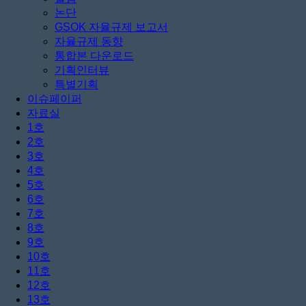
논단
GSOK 자율규제 보고서
자율규제 동향
통합본 다운로드
기획인터뷰
특별기획
이슈페이퍼
자료실
1호
2호
3호
4호
5호
6호
7호
8호
9호
10호
11호
12호
13호