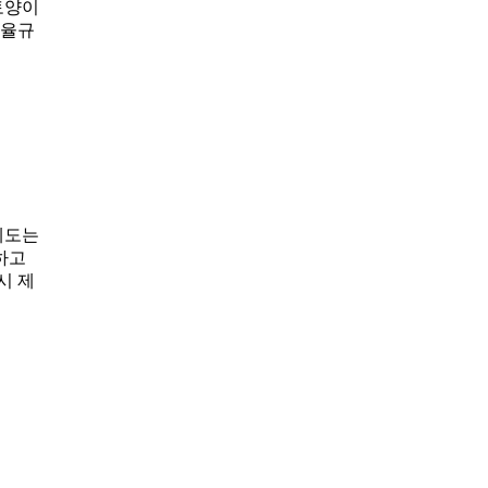
토양이
자율규
 제도는
하고
시 제