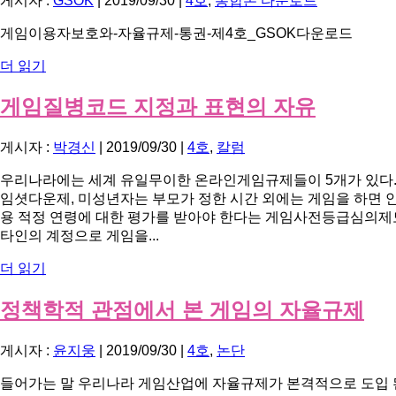
게시자 :
GSOK
|
2019/09/30
|
4호
,
통합본 다운로드
게임이용자보호와-자율규제-통권-제4호_GSOK다운로드
더 읽기
게임질병코드 지정과 표현의 자유
게시자 :
박경신
|
2019/09/30
|
4호
,
칼럼
우리나라에는 세계 유일무이한 온라인게임규제들이 5개가 있다. 1
임셧다운제, 미성년자는 부모가 정한 시간 외에는 게임을 하면 
용 적정 연령에 대한 평가를 받아야 한다는 게임사전등급심의제도
타인의 계정으로 게임을...
더 읽기
정책학적 관점에서 본 게임의 자율규제
게시자 :
윤지웅
|
2019/09/30
|
4호
,
논단
들어가는 말 우리나라 게임산업에 자율규제가 본격적으로 도입 된