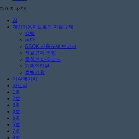
페이지 선택
집
게임이용자보호와 자율규제
칼럼
논단
GSOK 자율규제 보고서
자율규제 동향
통합본 다운로드
기획인터뷰
특별기획
이슈페이퍼
자료실
1호
2호
3호
4호
5호
6호
7호
8호