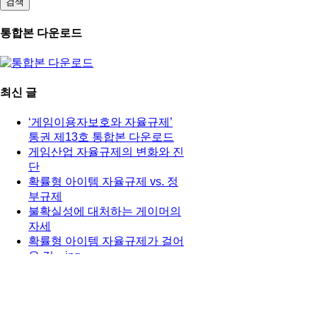
통합본 다운로드
최신 글
‘게임이용자보호와 자율규제’
통권 제13호 통합본 다운로드
게임산업 자율규제의 변화와 진
단
확률형 아이템 자율규제 vs. 정
부규제
불확실성에 대처하는 게이머의
자세
확률형 아이템 자율규제가 걸어
온 길…ing
본 저널은 한국게임정잭자율기구가 제작하고 있습니다
Elegant Themes
| 님이 디자인했습니다. Powered by
WordPres