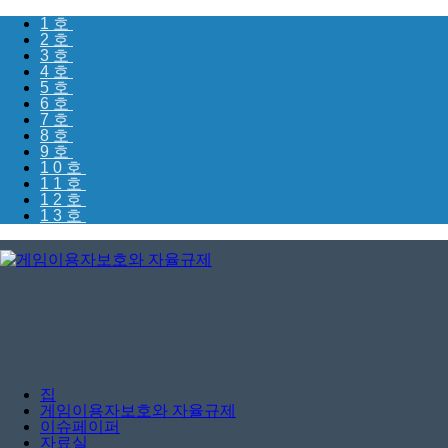
1호
2호
3호
4호
5호
6호
7호
8호
9호
10호
11호
12호
13호
집
게임이용자보호와 자율규제
이슈페이퍼
자료실