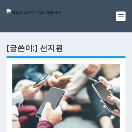
[글쓴이:]
선지원